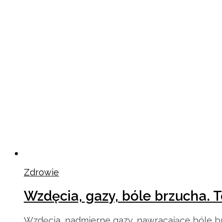
Zdrowie
Wzdęcia, gazy, bóle brzucha. 
Wzdęcia, nadmierne gazy, nawracające bóle brz