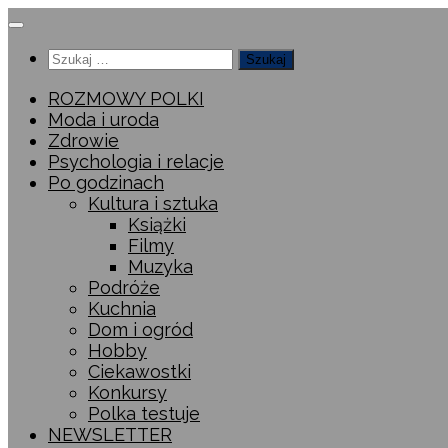
Przeskocz
do
Szukaj:
treści
ROZMOWY POLKI
Moda i uroda
Zdrowie
Psychologia i relacje
Po godzinach
Kultura i sztuka
Książki
Filmy
Muzyka
Podróże
Kuchnia
Dom i ogród
Hobby
Ciekawostki
Konkursy
Polka testuje
NEWSLETTER