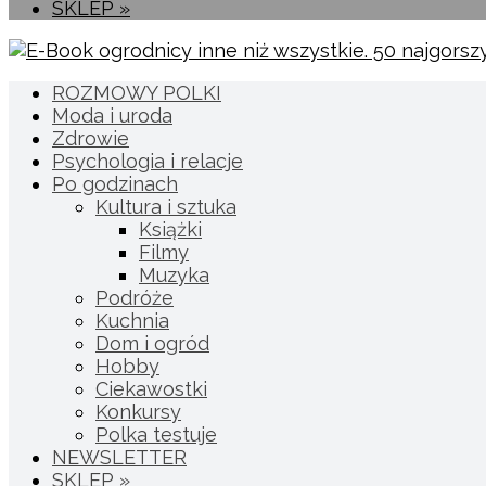
SKLEP »
ROZMOWY POLKI
Moda i uroda
Zdrowie
Psychologia i relacje
Po godzinach
Kultura i sztuka
Książki
Filmy
Muzyka
Podróże
Kuchnia
Dom i ogród
Hobby
Ciekawostki
Konkursy
Polka testuje
NEWSLETTER
SKLEP »