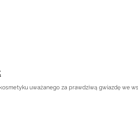
k
 kosmetyku uważanego za prawdziwą gwiazdę we wsp