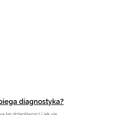
ebiega diagnostyka?
tej dolegliwości i jak się