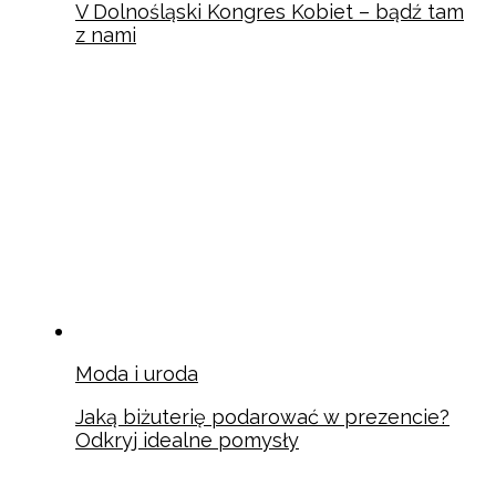
V Dolnośląski Kongres Kobiet – bądź tam
z nami
Moda i uroda
Jaką biżuterię podarować w prezencie?
Odkryj idealne pomysły