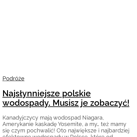
Podróże
Najsłynniejsze polskie
wodospady. Musisz je zobaczyć!
Kanadyjczycy mają wodospad Niagara,
Amerykanie kaskadę Yosemite, a my… też mamy
się czym pochwalić! Oto największe i najbardziej
efektowne wodospady w Polsce, które od