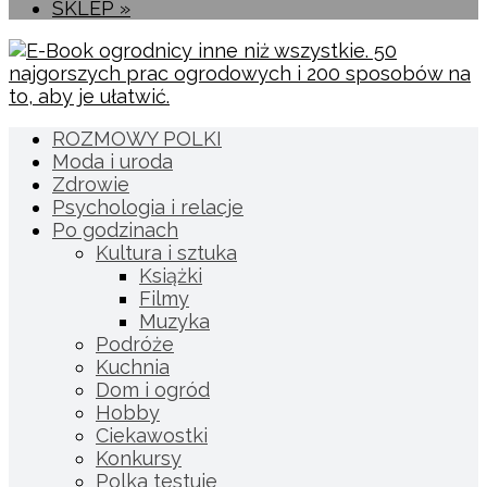
SKLEP »
ROZMOWY POLKI
Moda i uroda
Zdrowie
Psychologia i relacje
Po godzinach
Kultura i sztuka
Książki
Filmy
Muzyka
Podróże
Kuchnia
Dom i ogród
Hobby
Ciekawostki
Konkursy
Polka testuje