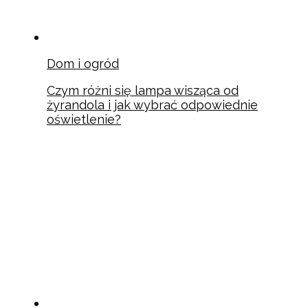
Dom i ogród
Czym różni się lampa wisząca od
żyrandola i jak wybrać odpowiednie
oświetlenie?