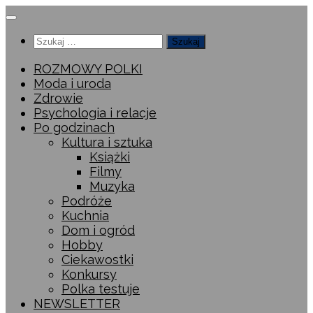
Przeskocz
do
Szukaj:
treści
ROZMOWY POLKI
Moda i uroda
Zdrowie
Psychologia i relacje
Po godzinach
Kultura i sztuka
Książki
Filmy
Muzyka
Podróże
Kuchnia
Dom i ogród
Hobby
Ciekawostki
Konkursy
Polka testuje
NEWSLETTER