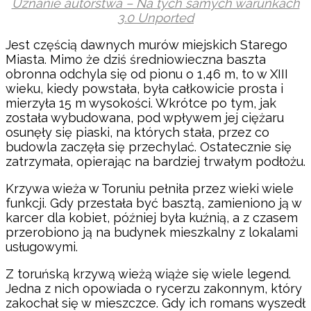
Uznanie autorstwa – Na tych samych warunkach
3.0 Unported
Jest częścią dawnych murów miejskich Starego
Miasta. Mimo że dziś średniowieczna baszta
obronna odchyla się od pionu o 1,46 m, to w XIII
wieku, kiedy powstała, była całkowicie prosta i
mierzyła 15 m wysokości. Wkrótce po tym, jak
została wybudowana, pod wpływem jej ciężaru
osunęły się piaski, na których stała, przez co
budowla zaczęła się przechylać. Ostatecznie się
zatrzymała, opierając na bardziej trwałym podłożu.
Krzywa wieża w Toruniu pełniła przez wieki wiele
funkcji. Gdy przestała być basztą, zamieniono ją w
karcer dla kobiet, później była kuźnią, a z czasem
przerobiono ją na budynek mieszkalny z lokalami
usługowymi.
Z toruńską krzywą wieżą wiąże się wiele legend.
Jedna z nich opowiada o rycerzu zakonnym, który
zakochał się w mieszczce. Gdy ich romans wyszedł