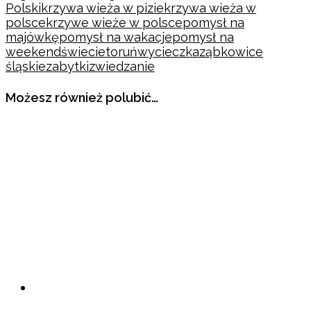
Polski
krzywa wieża w pizie
krzywa wieża w
polsce
krzywe wieże w polsce
pomysł na
majówkę
pomysł na wakacje
pomysł na
weekend
świecie
toruń
wycieczka
ząbkowice
śląskie
zabytki
zwiedzanie
Możesz również polubić…