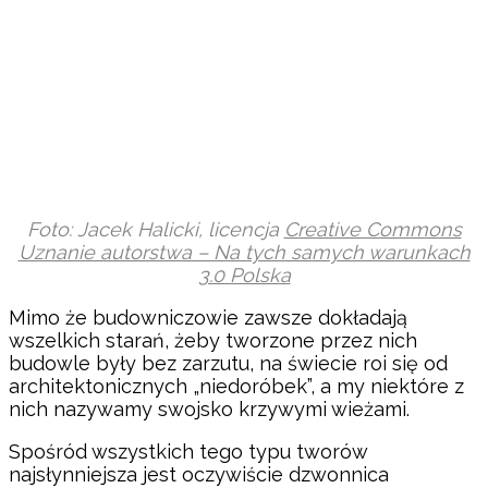
Foto: Jacek Halicki, licencja
Creative Commons
Uznanie autorstwa – Na tych samych warunkach
3.0 Polska
Mimo że budowniczowie zawsze dokładają
wszelkich starań, żeby tworzone przez nich
budowle były bez zarzutu, na świecie roi się od
architektonicznych „niedoróbek”, a my niektóre z
nich nazywamy swojsko krzywymi wieżami.
Spośród wszystkich tego typu tworów
najsłynniejsza jest oczywiście dzwonnica