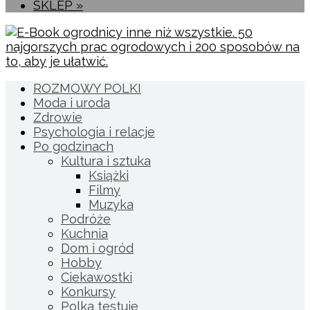
SKLEP »
ROZMOWY POLKI
Moda i uroda
Zdrowie
Psychologia i relacje
Po godzinach
Kultura i sztuka
Książki
Filmy
Muzyka
Podróże
Kuchnia
Dom i ogród
Hobby
Ciekawostki
Konkursy
Polka testuje