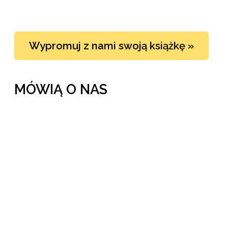
Wypromuj z nami swoją książkę »
MÓWIĄ O NAS