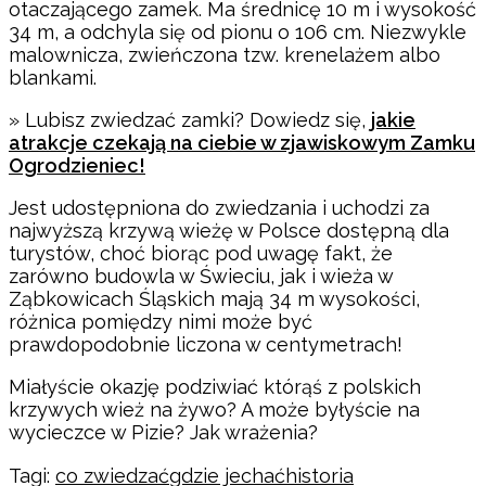
otaczającego zamek. Ma średnicę 10 m i wysokość
34 m, a odchyla się od pionu o 106 cm. Niezwykle
malownicza, zwieńczona tzw. krenelażem albo
blankami.
» Lubisz zwiedzać zamki? Dowiedz się,
jakie
atrakcje czekają na ciebie w zjawiskowym Zamku
Ogrodzieniec!
Jest udostępniona do zwiedzania i uchodzi za
najwyższą krzywą wieżę w Polsce dostępną dla
turystów, choć biorąc pod uwagę fakt, że
zarówno budowla w Świeciu, jak i wieża w
Ząbkowicach Śląskich mają 34 m wysokości,
różnica pomiędzy nimi może być
prawdopodobnie liczona w centymetrach!
Miałyście okazję podziwiać którąś z polskich
krzywych wież na żywo? A może byłyście na
wycieczce w Pizie? Jak wrażenia?
Tagi:
co zwiedzać
gdzie jechać
historia