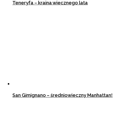
Teneryfa – kraina wiecznego lata
21 listopada 2018
San Gimignano – średniowieczny Manhattan!
27 marca 2019