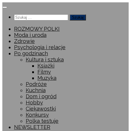
Przeskocz
do
Szukaj:
treści
ROZMOWY POLKI
Moda i uroda
Zdrowie
Psychologia i relacje
Po godzinach
Kultura i sztuka
Książki
Filmy
Muzyka
Podróże
Kuchnia
Dom i ogród
Hobby
Ciekawostki
Konkursy
Polka testuje
NEWSLETTER