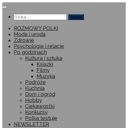
Przeskocz
do
Szukaj:
treści
ROZMOWY POLKI
Moda i uroda
Zdrowie
Psychologia i relacje
Po godzinach
Kultura i sztuka
Książki
Filmy
Muzyka
Podróże
Kuchnia
Dom i ogród
Hobby
Ciekawostki
Konkursy
Polka testuje
NEWSLETTER