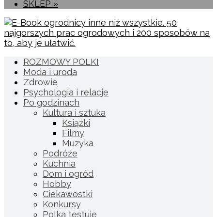
SKLEP »
ROZMOWY POLKI
Moda i uroda
Zdrowie
Psychologia i relacje
Po godzinach
Kultura i sztuka
Książki
Filmy
Muzyka
Podróże
Kuchnia
Dom i ogród
Hobby
Ciekawostki
Konkursy
Polka testuje