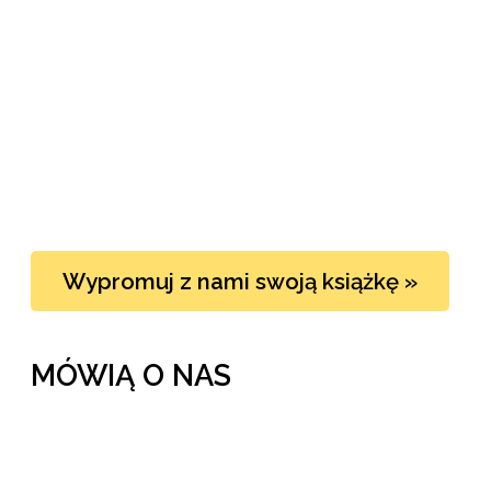
Wypromuj z nami swoją książkę »
MÓWIĄ O NAS