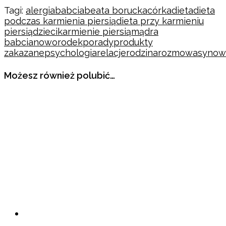
Tagi:
alergia
babcia
beata borucka
córka
dieta
dieta
podczas karmienia piersią
dieta przy karmieniu
piersią
dzieci
karmienie piersią
mądra
babcia
noworodek
porady
produkty
zakazane
psychologia
relacje
rodzina
rozmowa
synow
Możesz również polubić…