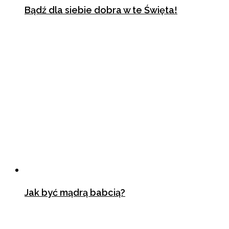
Bądź dla siebie dobra w te Święta!
20 grudnia 2022
Jak być mądrą babcią?
21 stycznia 2019