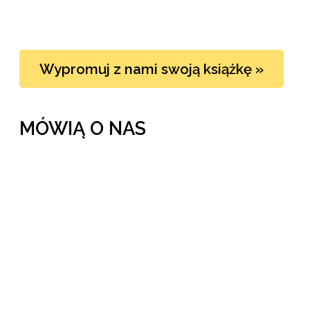
Wypromuj z nami swoją książkę »
MÓWIĄ O NAS