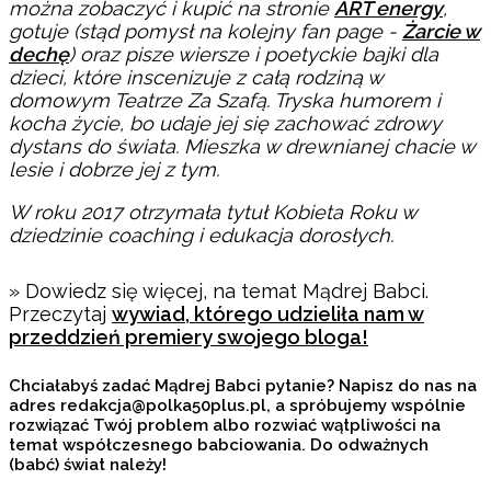
można zobaczyć i kupić na stronie
ART energy
,
gotuje (stąd pomysł na kolejny fan page -
Żarcie w
dechę
) oraz pisze wiersze i poetyckie bajki dla
dzieci, które inscenizuje z całą rodziną w
domowym Teatrze Za Szafą. Tryska humorem i
kocha życie, bo udaje jej się zachować zdrowy
dystans do świata. Mieszka w drewnianej chacie w
lesie i dobrze jej z tym.
W roku 2017 otrzymała tytuł Kobieta Roku w
dziedzinie coaching i edukacja dorosłych.
» Dowiedz się więcej, na temat Mądrej Babci.
Przeczytaj
wywiad, którego udzieliła nam w
przeddzień premiery swojego bloga!
Chciałabyś zadać Mądrej Babci pytanie? Napisz do nas na
adres redakcja@polka50plus.pl, a spróbujemy wspólnie
rozwiązać Twój problem albo rozwiać wątpliwości na
temat współczesnego babciowania. Do odważnych
(babć) świat należy!