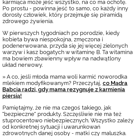
karmiąca może jeść wszystko, na co ma ochotę.
Po prostu - powinna jeść to samo, co każdy inny
dorosły człowiek, który przejmuje się piramidą
zdrowego żywienia.
W pierwszych tygodniach po porodzie, kiedy
kobieta bywa niespokojna, zmęczona i
podenerwowana, przyda się jej więcej zielonych
warzyw i kasz bogatych w witaminę B. Ta witamina
ma bowiem zbawienny wpływ na nadwątlony
układ nerwowy.
» A co, jeśli młoda mama woli karmić noworodka
mlekiem modyfikowanym? Przeczytaj,
co Mądra
Babcia radzi, gdy mama rezygnuje z karmienia
piersią!
Pamiętajmy, że nie ma czegoś takiego, jak
"bezpieczne" produkty. Szczęśliwie nie ma też
stuprocentowo niebezpiecznych. Wszystko zależy
od konkretnej sytuacji i uwarunkowań
zdrowotnych danej osoby - matki czy maluszka.