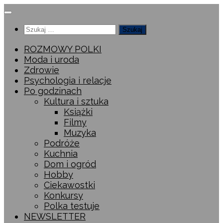
Przeskocz
do
Szukaj:
treści
ROZMOWY POLKI
Moda i uroda
Zdrowie
Psychologia i relacje
Po godzinach
Kultura i sztuka
Książki
Filmy
Muzyka
Podróże
Kuchnia
Dom i ogród
Hobby
Ciekawostki
Konkursy
Polka testuje
NEWSLETTER