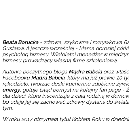
Beata Borucka
- zdrowa, szykowna i rozrywkowa Babc
Gustawa. A jeszcze wcześniej - Mama dorosłej cór
psycholog biznesu. Wieloletni menedżer w międzyn
biznesu prowadzący własną firmę szkoleniową.
Autorka poczytnego bloga
Mądra Babcia
oraz właśc
Facebooku
Mądra Babcia
, który ma już prawie 20 
rękodzieło, tworząc deski kuchenne zdobione żywic
energy
, gotuje (stąd pomysł na kolejny fan page -
Ż
dla dzieci, które inscenizuje z całą rodziną w dom
bo udaje jej się zachować zdrowy dystans do świata.
tym.
W roku 2017 otrzymała tytuł Kobieta Roku w dziedzi