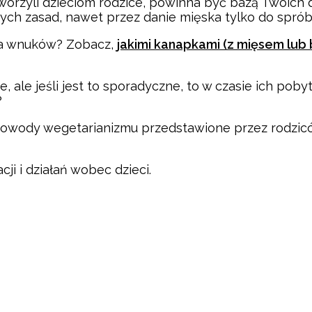
worzyli dzieciom rodzice, powinna być bazą Twoich 
ych zasad, nawet przez danie mięska tylko do spró
la wnuków? Zobacz,
jakimi kanapkami (z mięsem lub
bie, ale jeśli jest to sporadyczne, to w czasie ich po
?
 powody wegetarianizmu przedstawione przez rodzicó
ji i działań wobec dzieci.