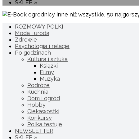
SKLEP »
ROZMOWY POLKI
Moda i uroda
Zdrowie
Psychologia i relacje
Po godzinach
Kultura i sztuka
Książki
Filmy
Muzyka
Podróże
Kuchnia
Dom i ogród
Hobby
Ciekawostki
Konkursy
Polka testuje
NEWSLETTER
SKLEP »