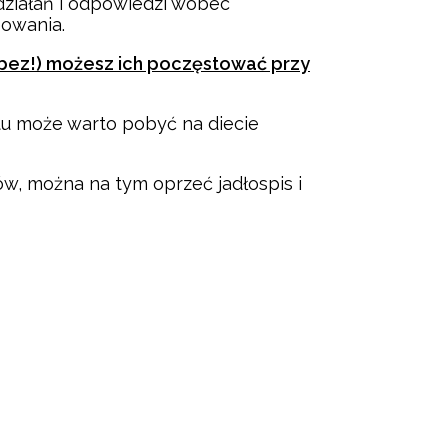
działań i odpowiedzi wobec
bowania.
 bez!) możesz ich poczęstować przy
bytu może warto pobyć na diecie
w, można na tym oprzeć jadłospis i