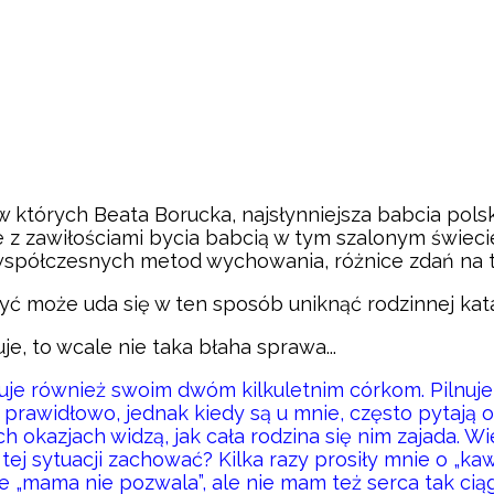
w których Beata Borucka, najsłynniejsza babcia pols
 z zawiłościami bycia babcią w tym szalonym świeci
e współczesnych metod wychowania, różnice zdań na 
yć może uda się w ten sposób uniknąć rodzinnej kat
je, to wcale nie taka błaha sprawa...
wuje również swoim dwóm kilkuletnim córkom. Pilnuje
ę prawidłowo, jednak kiedy są u mnie, często pytają 
ch okazjach widzą, jak cała rodzina się nim zajada. 
tej sytuacji zachować? Kilka razy prosiły mnie o „kaw
 „mama nie pozwala”, ale nie mam też serca tak cią