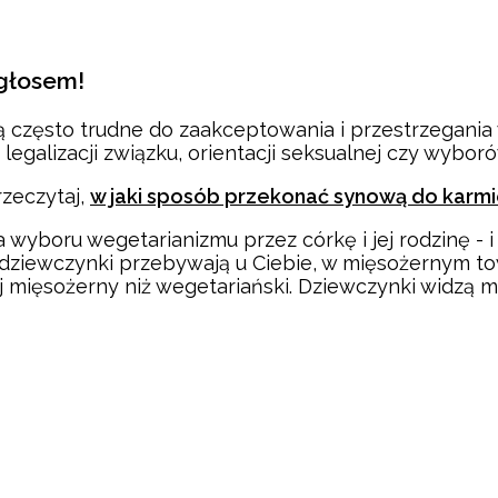
głosem!
 często trudne do zaakceptowania i przestrzegania 
yki, legalizacji związku, orientacji seksualnej czy wy
rzeczytaj,
w jaki sposób przekonać synową do karmie
ja wyboru wegetarianizmu przez córkę i jej rodzinę -
y dziewczynki przebywają u Ciebie, w mięsożernym t
j mięsożerny niż wegetariański. Dziewczynki widzą m