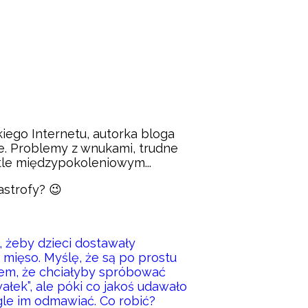
kiego Internetu, autorka bloga
e. Problemy z wnukami, trudne
tle międzypokoleniowym...
astrofy? 😉
, żeby dzieci dostawały
o mięso. Myślę, że są po prostu
Wiem, że chciałyby spróbować
ałek”, ale póki co jakoś udawało
gle im odmawiać. Co robić?