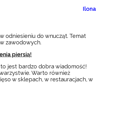
Ilona
w odniesieniu do wnucząt. Temat
borów zawodowych.
nia piersią!
 i to jest bardzo dobra wiadomość!
owarzystwie. Warto również
ięso w sklepach, w restauracjach, w