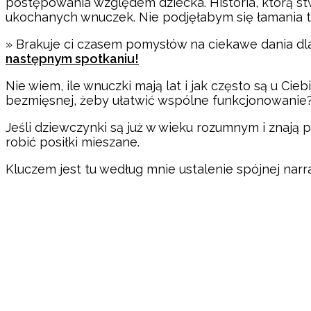
postępowania względem dziecka. Historia, którą st
ukochanych wnuczek. Nie podjęłabym się łamania t
» Brakuje ci czasem pomysłów na ciekawe dania d
następnym spotkaniu!
Nie wiem, ile wnuczki mają lat i jak często są u Cie
bezmięsnej, żeby ułatwić wspólne funkcjonowanie
Jeśli dziewczynki są już w wieku rozumnym i znają
robić posiłki mieszane.
Kluczem jest tu według mnie ustalenie spójnej narrac