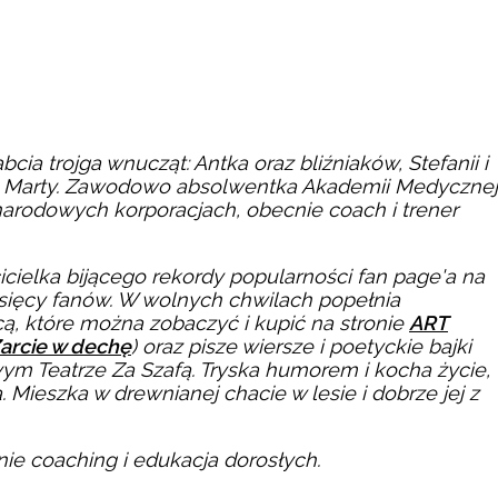
ia trojga wnucząt: Antka oraz bliźniaków, Stefanii i
ki Marty. Zawodowo absolwentka Akademii Medycznej
arodowych korporacjach, obecnie coach i trener
icielka bijącego rekordy popularności fan page'a na
tysięcy fanów. W wolnych chwilach popełnia
ą, które można zobaczyć i kupić na stronie
ART
arcie w dechę
) oraz pisze wiersze i poetyckie bajki
owym Teatrze Za Szafą. Tryska humorem i kocha życie,
 Mieszka w drewnianej chacie w lesie i dobrze jej z
nie coaching i edukacja dorosłych.