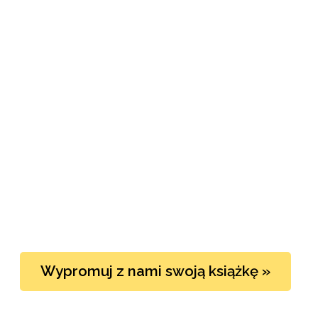
Wypromuj z nami swoją książkę »