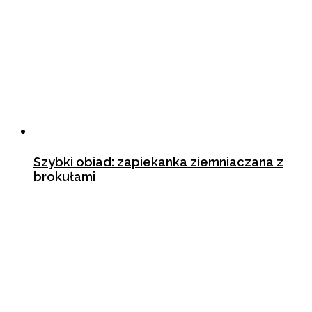
Szybki obiad: zapiekanka ziemniaczana z
brokułami
15 maja 2019