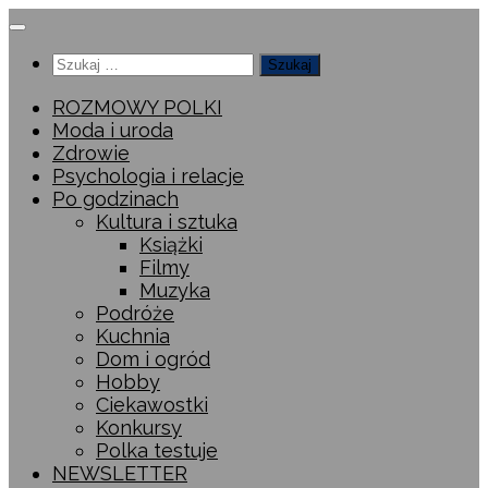
Przeskocz
do
Szukaj:
treści
ROZMOWY POLKI
Moda i uroda
Zdrowie
Psychologia i relacje
Po godzinach
Kultura i sztuka
Książki
Filmy
Muzyka
Podróże
Kuchnia
Dom i ogród
Hobby
Ciekawostki
Konkursy
Polka testuje
NEWSLETTER