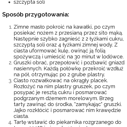
szczypta soli
Sposób przygotowania:
Zimne masło pokroić na kawałki, po czym
posiekać nożem z przesianą przez sito mąką.
Następnie szybko zagnieść z 2 łyżkami cukru,
szczyptą soli oraz 4 łyżkami zimnej wody. Z
ciasta uformować kulę, owinąć ją folią
spożywczą i umieścić na 30 minut w lodówce.
Gruszki obrać, przepołowić i pozbawić gniazd
nasiennych. Każdą połówkę przekroić wzdłuż
na pół, otrzymując po 2 grube plastry.
Ciasto rozwałkować na okrągły placek.
Rozłożyć na nim plastry gruszek, po czym
posypać je resztą cukru i posmarować
podgrzanym dżemem morelowym. Brzeg
tarty zawinąć do środka, "zamykając" gruszki.
Jajko rozkłócić i posmarować nim krawędzie
ciasta.
Tartę wstawić do piekarnika rozgrzanego do