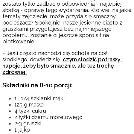
zostało tylko zadbać o odpowiednią - najlepiej
słodką - oprawę tego wydarzenia. Kto wie, na jakie
tematy zejdziecie, może przyda się smaczny
pocieszacz? Spokojnie, nasze
jesienne
ciasto z
gruszkami przygotujesz bez najmniejszego
problemu, zostanie ci jeszcze sporo sił na
plotkowanie!
» Jeśli często nachodzi cię ochota na coś
słodkiego, dowiedz się,
czym słodzić potrawy i
napoje, żeby było smacznie, ale też trochę
zdrowiej!
Składniki na 8-10 porcji:
1 i 1/4 szklanki mąki
125 g masła
4 łyżki
cukru
2 łyżki dżemu morelowego
2-3 gruszki
1 jajko