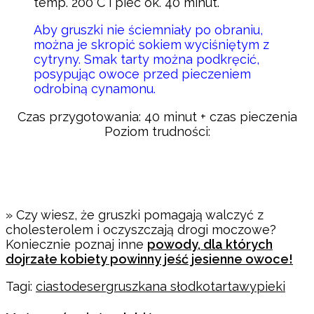
temp. 200°C i piec ok. 40 minut.
Aby gruszki nie ściemniały po obraniu,
można je skropić sokiem wyciśniętym z
cytryny. Smak tarty można podkręcić,
posypując owoce przed pieczeniem
odrobiną cynamonu.
Czas przygotowania: 40 minut + czas pieczenia
Poziom trudności:
» Czy wiesz, że gruszki pomagają walczyć z
cholesterolem i oczyszczają drogi moczowe?
Koniecznie poznaj inne
powody, dla których
dojrzałe kobiety powinny jeść jesienne owoce!
Tagi:
ciasto
deser
gruszka
na słodko
tarta
wypieki