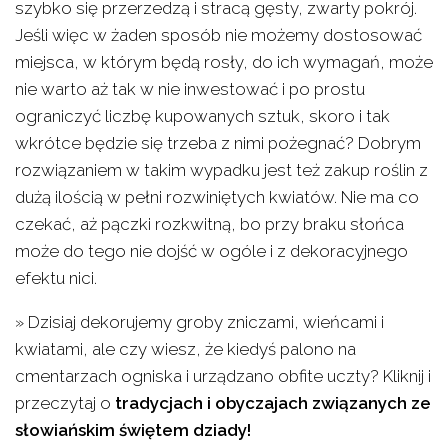
szybko się przerzedzą i stracą gęsty, zwarty pokrój.
Jeśli więc w żaden sposób nie możemy dostosować
miejsca, w którym będą rosły, do ich wymagań, może
nie warto aż tak w nie inwestować i po prostu
ograniczyć liczbę kupowanych sztuk, skoro i tak
wkrótce będzie się trzeba z nimi pożegnać? Dobrym
rozwiązaniem w takim wypadku jest też zakup roślin z
dużą ilością w pełni rozwiniętych kwiatów. Nie ma co
czekać, aż pączki rozkwitną, bo przy braku słońca
może do tego nie dojść w ogóle i z dekoracyjnego
efektu nici.
» Dzisiaj dekorujemy groby zniczami, wieńcami i
kwiatami, ale czy wiesz, że kiedyś palono na
cmentarzach ogniska i urządzano obfite uczty? Kliknij i
przeczytaj o
tradycjach i obyczajach związanych ze
słowiańskim świętem dziady!