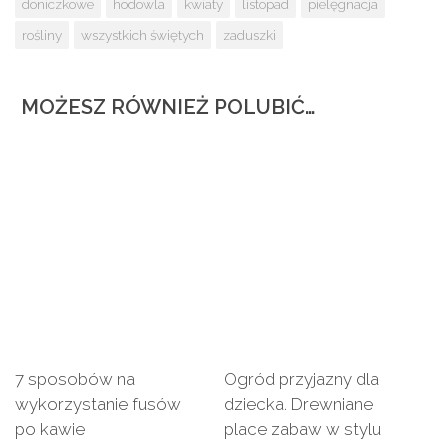
doniczkowe
hodowla
kwiaty
listopad
pielęgnacja
rośliny
wszystkich świętych
zaduszki
MOŻESZ RÓWNIEŻ POLUBIĆ…
7 sposobów na
Ogród przyjazny dla
wykorzystanie fusów
dziecka. Drewniane
po kawie
place zabaw w stylu