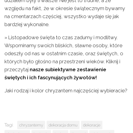
udziałem były trwalsze. Nie jest to trudne, a ze
względu na fakt, że w okresie świątecznym bywamy
na cmentarzach częściej, wszystko wydaje się jak
bardziej wykonalne.
» Listopadowe święta to czas zadumy i modlitwy.
Wspominamy swoich bliskich, sławne osoby, które
odeszły od nas w ostatnim czasie, oraz świętych, o
których było głośno na przestrzeni wieków. Kliknij i
przeczytaj
nasze subiektywne zestawienie
świętych i ich fascynujących żywotów!
Jaki rodzaj i kolor chryzantem najczęściej wybieracie?
Tagi:
chryzantemy
dekoracja domu
dekoracje