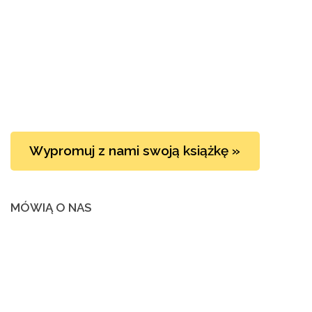
Wypromuj z nami swoją książkę »
MÓWIĄ O NAS