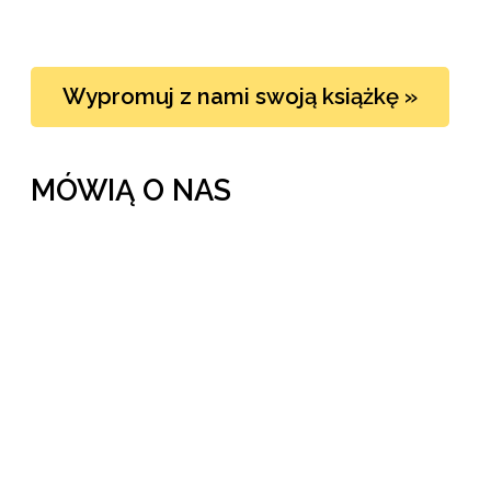
Wypromuj z nami swoją książkę »
MÓWIĄ O NAS