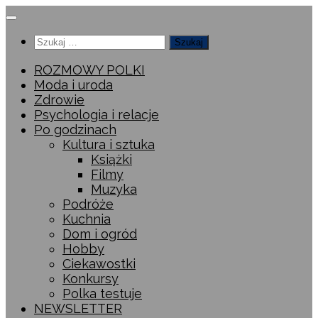
Przeskocz
do
Szukaj:
treści
ROZMOWY POLKI
Moda i uroda
Zdrowie
Psychologia i relacje
Po godzinach
Kultura i sztuka
Książki
Filmy
Muzyka
Podróże
Kuchnia
Dom i ogród
Hobby
Ciekawostki
Konkursy
Polka testuje
NEWSLETTER