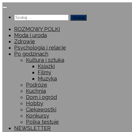
Przeskocz
do
Szukaj:
treści
ROZMOWY POLKI
Moda i uroda
Zdrowie
Psychologia i relacje
Po godzinach
Kultura i sztuka
Książki
Filmy
Muzyka
Podróże
Kuchnia
Dom i ogród
Hobby
Ciekawostki
Konkursy
Polka testuje
NEWSLETTER