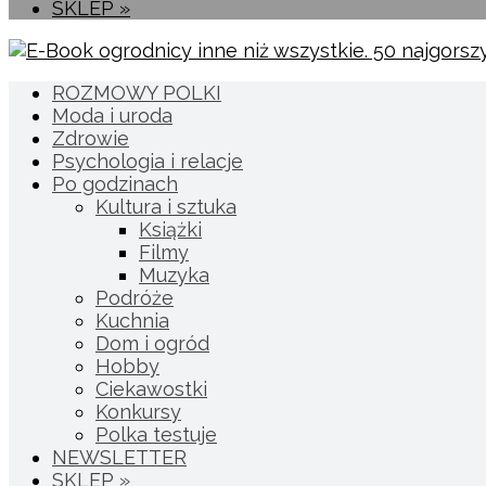
SKLEP »
ROZMOWY POLKI
Moda i uroda
Zdrowie
Psychologia i relacje
Po godzinach
Kultura i sztuka
Książki
Filmy
Muzyka
Podróże
Kuchnia
Dom i ogród
Hobby
Ciekawostki
Konkursy
Polka testuje
NEWSLETTER
SKLEP »