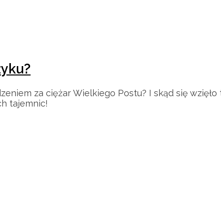
zyku?
niem za ciężar Wielkiego Postu? I skąd się wzięło t
ch tajemnic!