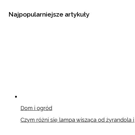
Najpopularniejsze artykuły
Dom i ogród
Czym różni się lampa wisząca od żyrandola 