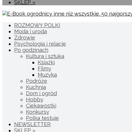
SKLEP »
ROZMOWY POLKI
Moda i uroda
Zdrowie
Psychologia i relacje
Po godzinach
Kultura i sztuka
Książki
Filmy
Muzyka
Podróże
Kuchnia
Dom i ogród
Hobby
Ciekawostki
Konkursy
Polka testuje
NEWSLETTER
SKLEP »