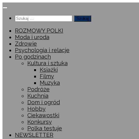
Przeskocz
do
Szukaj:
treści
ROZMOWY POLKI
Moda i uroda
Zdrowie
Psychologia i relacje
Po godzinach
Kultura i sztuka
Książki
Filmy
Muzyka
Podróże
Kuchnia
Dom i ogród
Hobby
Ciekawostki
Konkursy
Polka testuje
NEWSLETTER