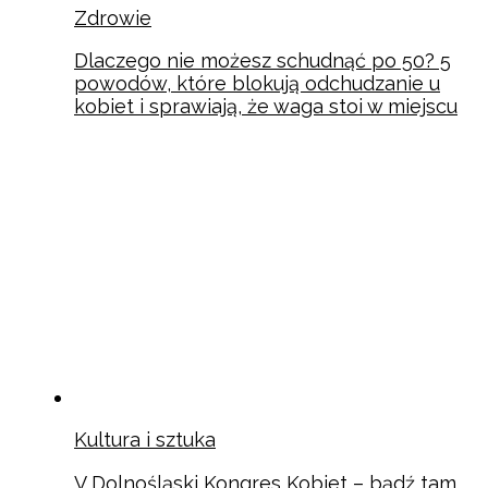
Zdrowie
Dlaczego nie możesz schudnąć po 50? 5
powodów, które blokują odchudzanie u
kobiet i sprawiają, że waga stoi w miejscu
Kultura i sztuka
V Dolnośląski Kongres Kobiet – bądź tam