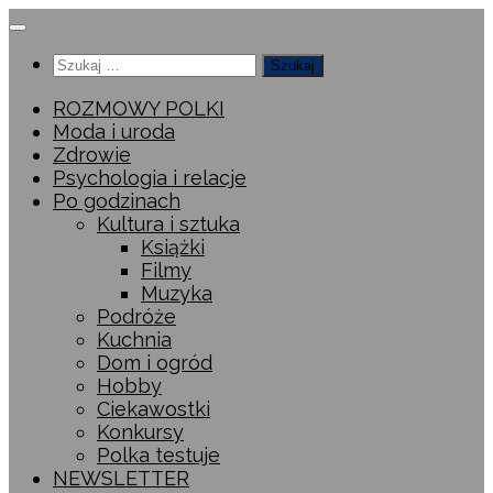
Przeskocz
do
Szukaj:
treści
ROZMOWY POLKI
Moda i uroda
Zdrowie
Psychologia i relacje
Po godzinach
Kultura i sztuka
Książki
Filmy
Muzyka
Podróże
Kuchnia
Dom i ogród
Hobby
Ciekawostki
Konkursy
Polka testuje
NEWSLETTER