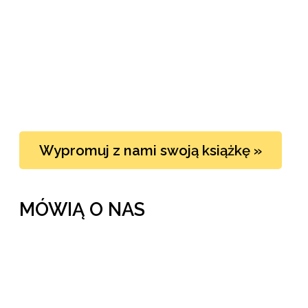
Wypromuj z nami swoją książkę »
MÓWIĄ O NAS