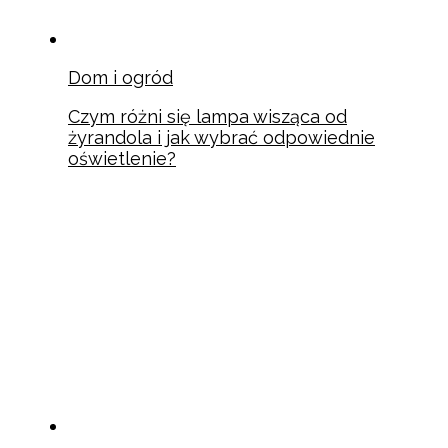
Dom i ogród
Czym różni się lampa wisząca od
żyrandola i jak wybrać odpowiednie
oświetlenie?