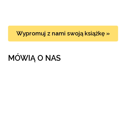
Wypromuj z nami swoją książkę »
MÓWIĄ O NAS