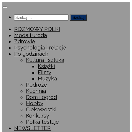
Przeskocz
do
Szukaj:
treści
ROZMOWY POLKI
Moda i uroda
Zdrowie
Psychologia i relacje
Po godzinach
Kultura i sztuka
Książki
Filmy
Muzyka
Podróże
Kuchnia
Dom i ogród
Hobby
Ciekawostki
Konkursy
Polka testuje
NEWSLETTER