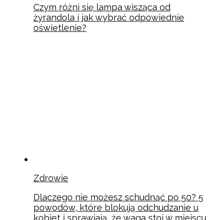
Czym różni się lampa wisząca od
żyrandola i jak wybrać odpowiednie
oświetlenie?
Zdrowie
Dlaczego nie możesz schudnąć po 50? 5
powodów, które blokują odchudzanie u
kobiet i sprawiają, że waga stoi w miejscu