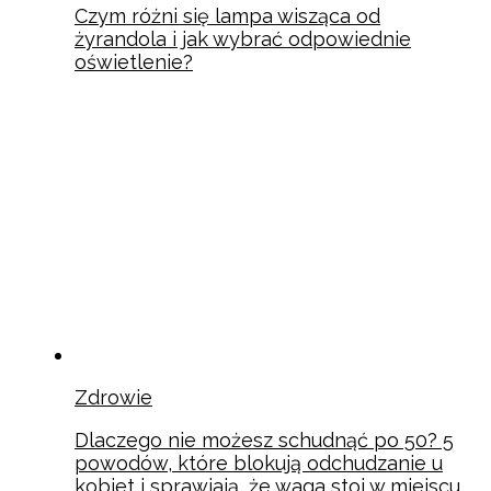
Czym różni się lampa wisząca od
żyrandola i jak wybrać odpowiednie
oświetlenie?
Zdrowie
Dlaczego nie możesz schudnąć po 50? 5
powodów, które blokują odchudzanie u
kobiet i sprawiają, że waga stoi w miejscu