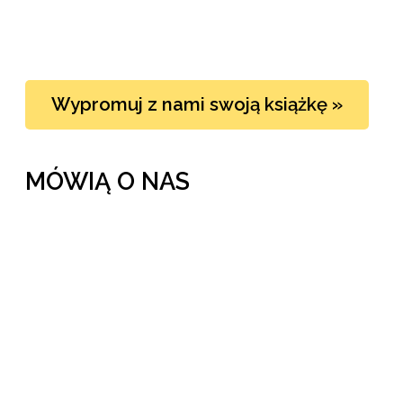
Wypromuj z nami swoją książkę »
MÓWIĄ O NAS