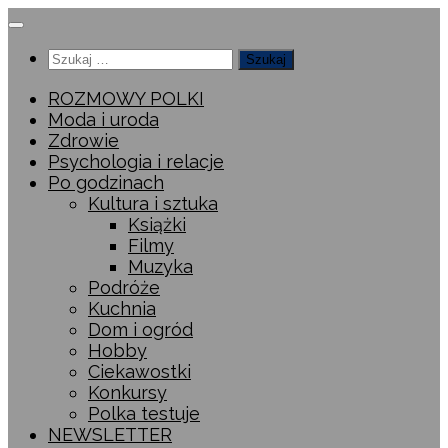
Przeskocz
do
Szukaj:
treści
ROZMOWY POLKI
Moda i uroda
Zdrowie
Psychologia i relacje
Po godzinach
Kultura i sztuka
Książki
Filmy
Muzyka
Podróże
Kuchnia
Dom i ogród
Hobby
Ciekawostki
Konkursy
Polka testuje
NEWSLETTER