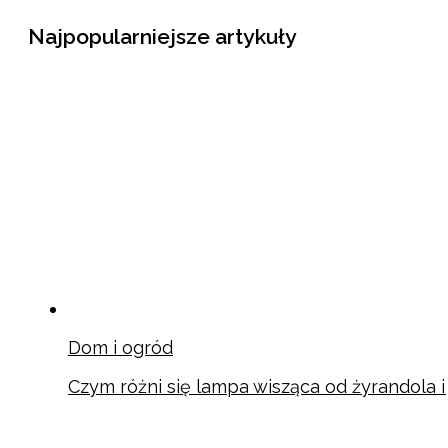
Najpopularniejsze artykuły
Dom i ogród
Czym różni się lampa wisząca od żyrandola 