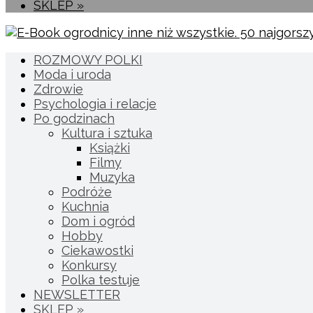
SKLEP »
ROZMOWY POLKI
Moda i uroda
Zdrowie
Psychologia i relacje
Po godzinach
Kultura i sztuka
Książki
Filmy
Muzyka
Podróże
Kuchnia
Dom i ogród
Hobby
Ciekawostki
Konkursy
Polka testuje
NEWSLETTER
SKLEP »