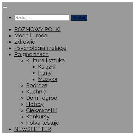
Przeskocz
do
Szukaj:
treści
ROZMOWY POLKI
Moda i uroda
Zdrowie
Psychologia i relacje
Po godzinach
Kultura i sztuka
Książki
Filmy
Muzyka
Podróże
Kuchnia
Dom i ogród
Hobby
Ciekawostki
Konkursy
Polka testuje
NEWSLETTER