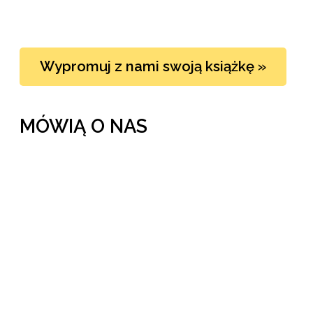
Wypromuj z nami swoją książkę »
MÓWIĄ O NAS