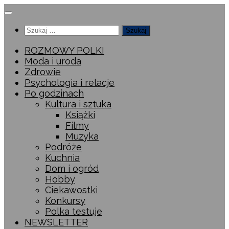
Przeskocz
do
Szukaj:
treści
ROZMOWY POLKI
Moda i uroda
Zdrowie
Psychologia i relacje
Po godzinach
Kultura i sztuka
Książki
Filmy
Muzyka
Podróże
Kuchnia
Dom i ogród
Hobby
Ciekawostki
Konkursy
Polka testuje
NEWSLETTER