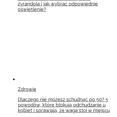
żyrandola i jak wybrać odpowiednie
oświetlenie?
Zdrowie
Dlaczego nie możesz schudnąć po 50? 5
powodów, które blokują odchudzanie u
kobiet i sprawiają, że waga stoi w miejscu