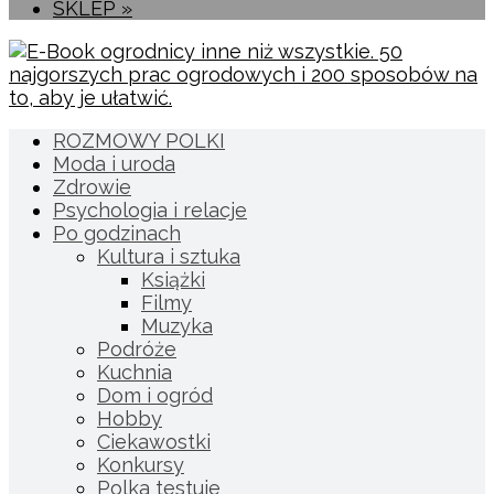
SKLEP »
ROZMOWY POLKI
Moda i uroda
Zdrowie
Psychologia i relacje
Po godzinach
Kultura i sztuka
Książki
Filmy
Muzyka
Podróże
Kuchnia
Dom i ogród
Hobby
Ciekawostki
Konkursy
Polka testuje