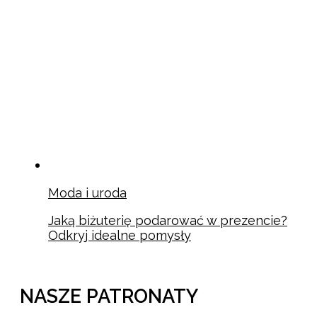
Moda i uroda
Jaką biżuterię podarować w prezencie?
Odkryj idealne pomysły
NASZE PATRONATY