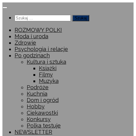
Przeskocz
do
Szukaj:
treści
ROZMOWY POLKI
Moda i uroda
Zdrowie
Psychologia i relacje
Po godzinach
Kultura i sztuka
Książki
Filmy
Muzyka
Podróże
Kuchnia
Dom i ogród
Hobby
Ciekawostki
Konkursy
Polka testuje
NEWSLETTER