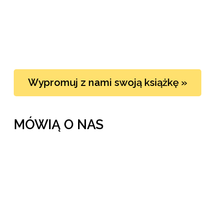
Wypromuj z nami swoją książkę »
MÓWIĄ O NAS