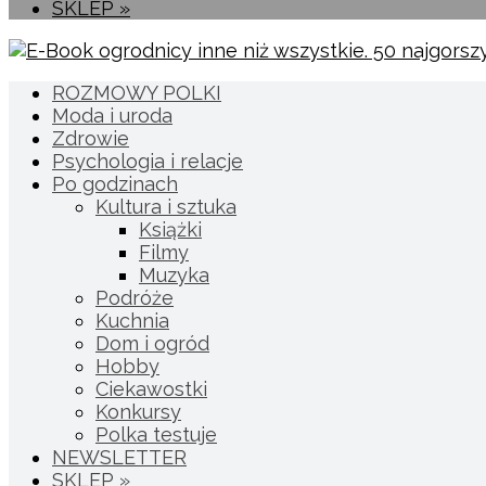
SKLEP »
ROZMOWY POLKI
Moda i uroda
Zdrowie
Psychologia i relacje
Po godzinach
Kultura i sztuka
Książki
Filmy
Muzyka
Podróże
Kuchnia
Dom i ogród
Hobby
Ciekawostki
Konkursy
Polka testuje
NEWSLETTER
SKLEP »