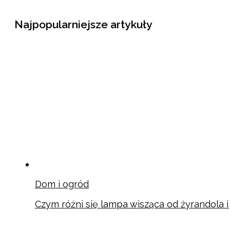
Najpopularniejsze artykuły
Dom i ogród
Czym różni się lampa wisząca od żyrandola 