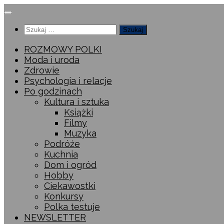
Przeskocz
do
Szukaj:
treści
ROZMOWY POLKI
Moda i uroda
Zdrowie
Psychologia i relacje
Po godzinach
Kultura i sztuka
Książki
Filmy
Muzyka
Podróże
Kuchnia
Dom i ogród
Hobby
Ciekawostki
Konkursy
Polka testuje
NEWSLETTER