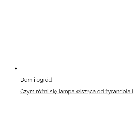
Dom i ogród
Czym różni się lampa wisząca od żyrandola 