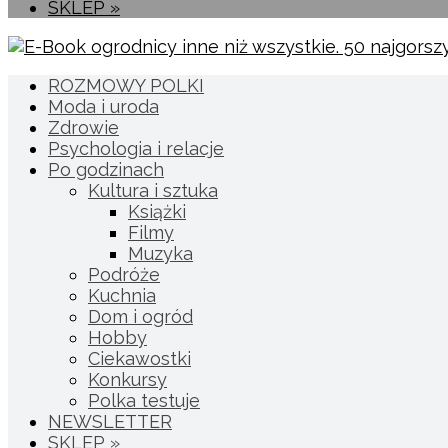
SKLEP »
ROZMOWY POLKI
Moda i uroda
Zdrowie
Psychologia i relacje
Po godzinach
Kultura i sztuka
Książki
Filmy
Muzyka
Podróże
Kuchnia
Dom i ogród
Hobby
Ciekawostki
Konkursy
Polka testuje
NEWSLETTER
SKLEP »