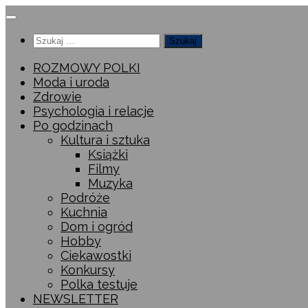
Przeskocz
do
Szukaj:
treści
ROZMOWY POLKI
Moda i uroda
Zdrowie
Psychologia i relacje
Po godzinach
Kultura i sztuka
Książki
Filmy
Muzyka
Podróże
Kuchnia
Dom i ogród
Hobby
Ciekawostki
Konkursy
Polka testuje
NEWSLETTER