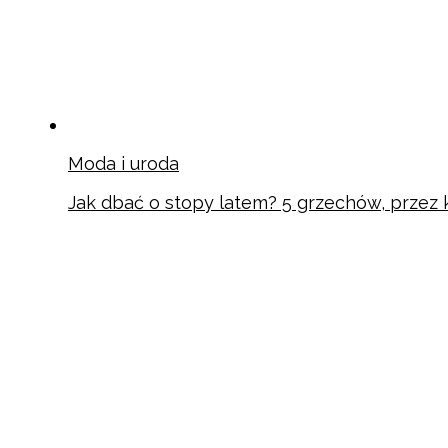
Moda i uroda
Jak dbać o stopy latem? 5 grzechów, przez k