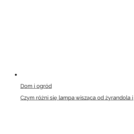
Dom i ogród
Czym różni się lampa wisząca od żyrandola 