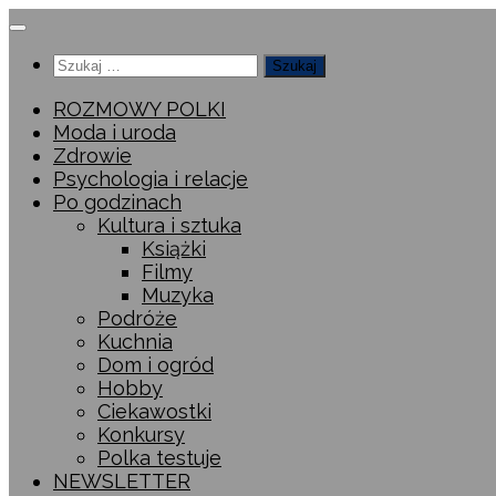
Przeskocz
do
Szukaj:
treści
ROZMOWY POLKI
Moda i uroda
Zdrowie
Psychologia i relacje
Po godzinach
Kultura i sztuka
Książki
Filmy
Muzyka
Podróże
Kuchnia
Dom i ogród
Hobby
Ciekawostki
Konkursy
Polka testuje
NEWSLETTER