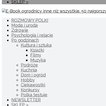
SKLEP »
ROZMOWY POLKI
Moda i uroda
Zdrowie
Psychologia i relacje
Po godzinach
Kultura i sztuka
Książki
Filmy
Muzyka
Podróże
Kuchnia
Dom i ogród
Hobby
Ciekawostki
Konkursy
Polka testuje
NEWSLETTER
SKLEP »