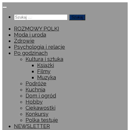
Przeskocz
do
Szukaj:
treści
ROZMOWY POLKI
Moda i uroda
Zdrowie
Psychologia i relacje
Po godzinach
Kultura i sztuka
Książki
Filmy
Muzyka
Podróże
Kuchnia
Dom i ogród
Hobby
Ciekawostki
Konkursy
Polka testuje
NEWSLETTER