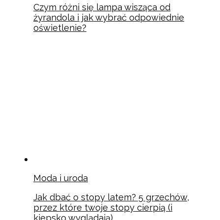
Czym różni się lampa wisząca od
żyrandola i jak wybrać odpowiednie
oświetlenie?
Moda i uroda
Jak dbać o stopy latem? 5 grzechów,
przez które twoje stopy cierpią (i
kiepsko wyglądają)