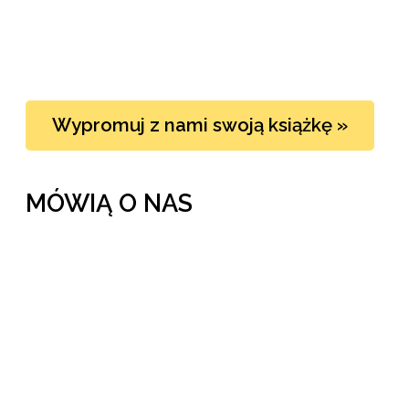
Wypromuj z nami swoją książkę »
MÓWIĄ O NAS