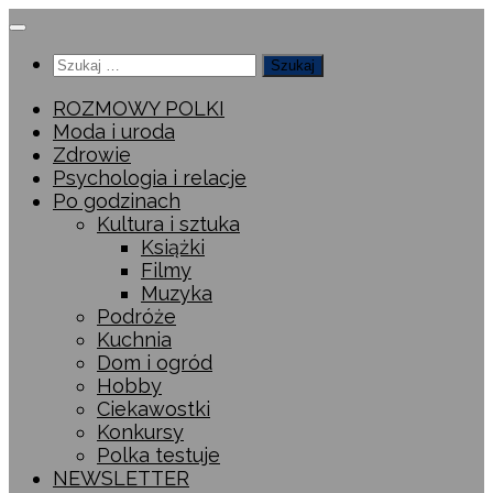
Przeskocz
do
Szukaj:
treści
ROZMOWY POLKI
Moda i uroda
Zdrowie
Psychologia i relacje
Po godzinach
Kultura i sztuka
Książki
Filmy
Muzyka
Podróże
Kuchnia
Dom i ogród
Hobby
Ciekawostki
Konkursy
Polka testuje
NEWSLETTER