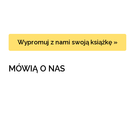
Wypromuj z nami swoją książkę »
MÓWIĄ O NAS