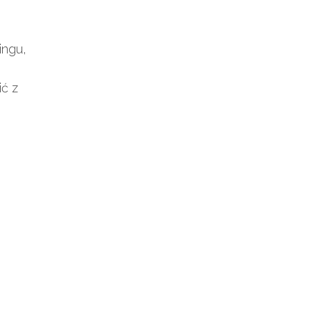
ingu,
ić z