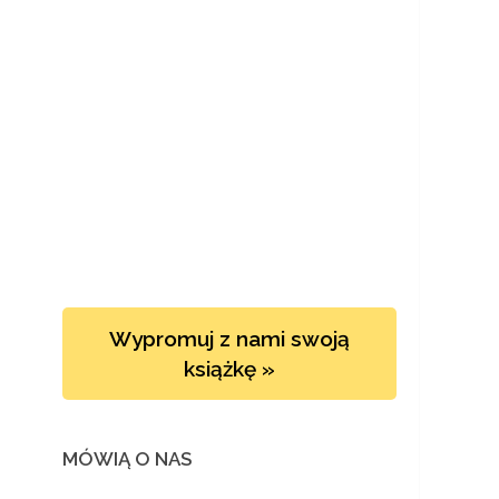
Wypromuj z nami swoją
książkę »
MÓWIĄ O NAS