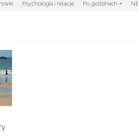
rowie
Psychologia i relacje
Po godzinach
N
ry