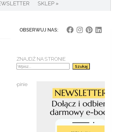
EWSLETTER
SKLEP »
OBSERWUJ NAS:
ZNAJDŹ NA STRONIE
Szukaj