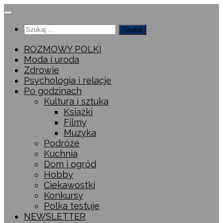
Przeskocz
do
Szukaj:
treści
ROZMOWY POLKI
Moda i uroda
Zdrowie
Psychologia i relacje
Po godzinach
Kultura i sztuka
Książki
Filmy
Muzyka
Podróże
Kuchnia
Dom i ogród
Hobby
Ciekawostki
Konkursy
Polka testuje
NEWSLETTER