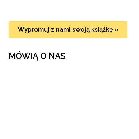
Wypromuj z nami swoją książkę »
MÓWIĄ O NAS