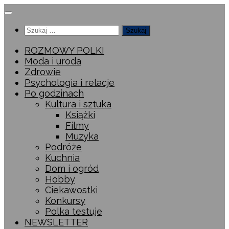
Przeskocz
do
Szukaj:
treści
ROZMOWY POLKI
Moda i uroda
Zdrowie
Psychologia i relacje
Po godzinach
Kultura i sztuka
Książki
Filmy
Muzyka
Podróże
Kuchnia
Dom i ogród
Hobby
Ciekawostki
Konkursy
Polka testuje
NEWSLETTER