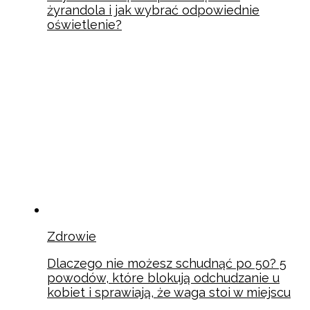
żyrandola i jak wybrać odpowiednie
oświetlenie?
Zdrowie
Dlaczego nie możesz schudnąć po 50? 5
powodów, które blokują odchudzanie u
kobiet i sprawiają, że waga stoi w miejscu