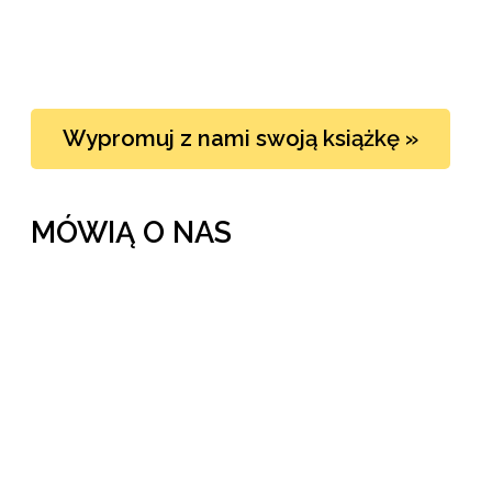
Wypromuj z nami swoją książkę »
MÓWIĄ O NAS