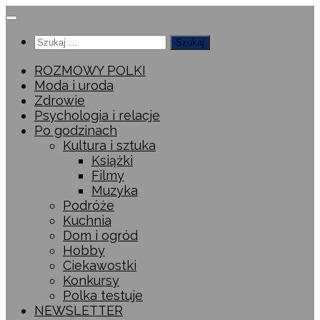
Przeskocz
do
Szukaj:
treści
ROZMOWY POLKI
Moda i uroda
Zdrowie
Psychologia i relacje
Po godzinach
Kultura i sztuka
Książki
Filmy
Muzyka
Podróże
Kuchnia
Dom i ogród
Hobby
Ciekawostki
Konkursy
Polka testuje
NEWSLETTER