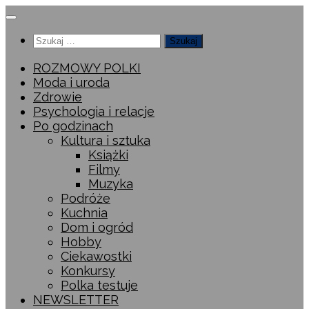
Przeskocz
do
Szukaj:
treści
ROZMOWY POLKI
Moda i uroda
Zdrowie
Psychologia i relacje
Po godzinach
Kultura i sztuka
Książki
Filmy
Muzyka
Podróże
Kuchnia
Dom i ogród
Hobby
Ciekawostki
Konkursy
Polka testuje
NEWSLETTER