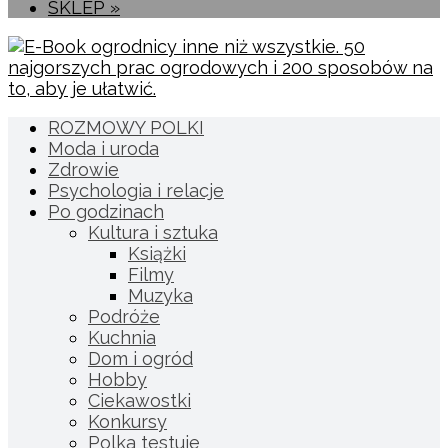
SKLEP »
ROZMOWY POLKI
Moda i uroda
Zdrowie
Psychologia i relacje
Po godzinach
Kultura i sztuka
Książki
Filmy
Muzyka
Podróże
Kuchnia
Dom i ogród
Hobby
Ciekawostki
Konkursy
Polka testuje