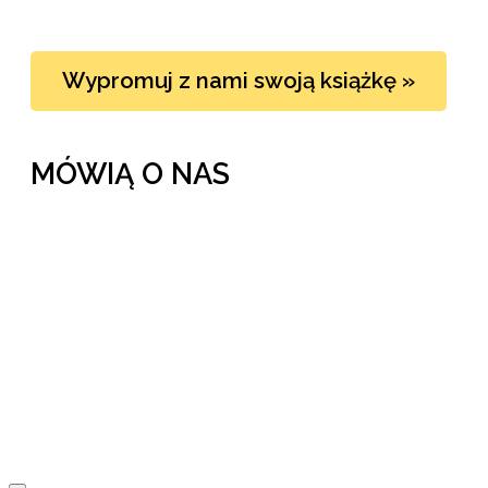
Wypromuj z nami swoją książkę »
MÓWIĄ O NAS