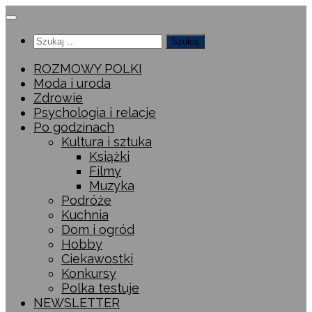
Przeskocz
do
Szukaj:
treści
ROZMOWY POLKI
Moda i uroda
Zdrowie
Psychologia i relacje
Po godzinach
Kultura i sztuka
Książki
Filmy
Muzyka
Podróże
Kuchnia
Dom i ogród
Hobby
Ciekawostki
Konkursy
Polka testuje
NEWSLETTER