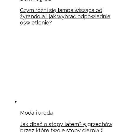
Czym różni się lampa wisząca od
żyrandola i jak wybrać odpowiednie
oświetlenie?
Moda i uroda
Jak dbać o stopy latem? 5 grzechów,
przez które twoje stopy cierpią (i