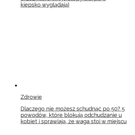
kiepsko wyglądają)
Zdrowie
Dlaczego nie możesz schudnąć po 50? 5
powodów, które blokują odchudzanie u
kobiet i sprawiają, że waga stoi w miejscu