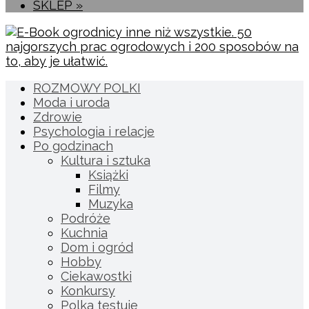
SKLEP »
ROZMOWY POLKI
Moda i uroda
Zdrowie
Psychologia i relacje
Po godzinach
Kultura i sztuka
Książki
Filmy
Muzyka
Podróże
Kuchnia
Dom i ogród
Hobby
Ciekawostki
Konkursy
Polka testuje