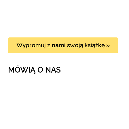
Wypromuj z nami swoją książkę »
MÓWIĄ O NAS