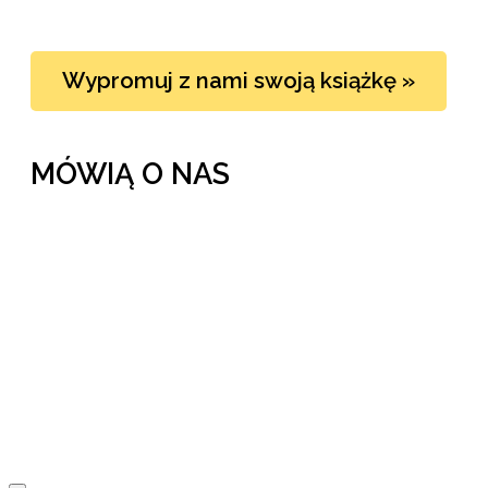
Wypromuj z nami swoją książkę »
MÓWIĄ O NAS