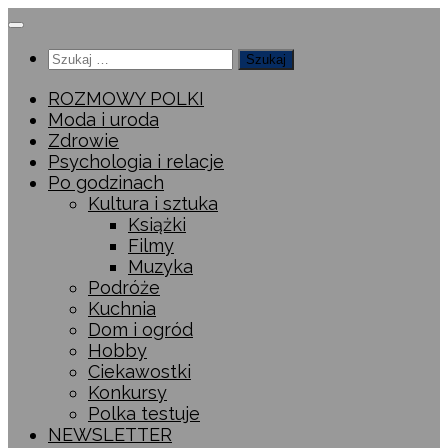
Przeskocz
do
Szukaj:
treści
ROZMOWY POLKI
Moda i uroda
Zdrowie
Psychologia i relacje
Po godzinach
Kultura i sztuka
Książki
Filmy
Muzyka
Podróże
Kuchnia
Dom i ogród
Hobby
Ciekawostki
Konkursy
Polka testuje
NEWSLETTER