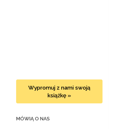
Wypromuj z nami swoją
książkę »
MÓWIĄ O NAS