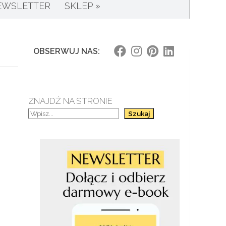
EWSLETTER
SKLEP »
OBSERWUJ NAS:
ZNAJDŹ NA STRONIE
Szukaj