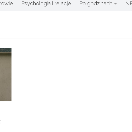
rowie
Psychologia i relacje
Po godzinach
N
ć