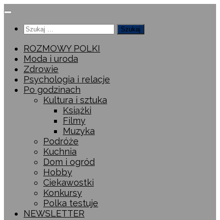
Przeskocz
do
Szukaj:
treści
ROZMOWY POLKI
Moda i uroda
Zdrowie
Psychologia i relacje
Po godzinach
Kultura i sztuka
Książki
Filmy
Muzyka
Podróże
Kuchnia
Dom i ogród
Hobby
Ciekawostki
Konkursy
Polka testuje
NEWSLETTER