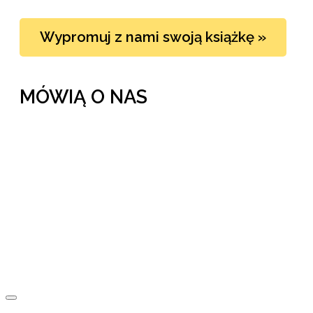
Wypromuj z nami swoją książkę »
MÓWIĄ O NAS