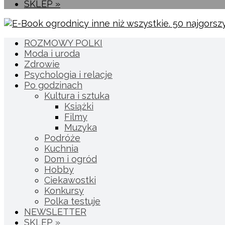
SKLEP »
ROZMOWY POLKI
Moda i uroda
Zdrowie
Psychologia i relacje
Po godzinach
Kultura i sztuka
Książki
Filmy
Muzyka
Podróże
Kuchnia
Dom i ogród
Hobby
Ciekawostki
Konkursy
Polka testuje
NEWSLETTER
SKLEP »