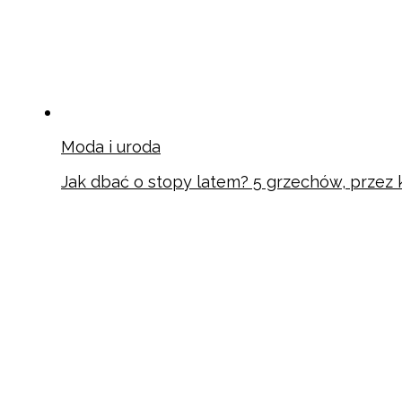
Moda i uroda
Jak dbać o stopy latem? 5 grzechów, przez k