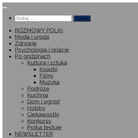
Przeskocz
do
Szukaj:
treści
ROZMOWY POLKI
Moda i uroda
Zdrowie
Psychologia i relacje
Po godzinach
Kultura i sztuka
Książki
Filmy
Muzyka
Podróże
Kuchnia
Dom i ogród
Hobby
Ciekawostki
Konkursy
Polka testuje
NEWSLETTER