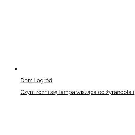
Dom i ogród
Czym różni się lampa wisząca od żyrandola 