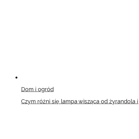
Dom i ogród
Czym różni się lampa wisząca od żyrandola 