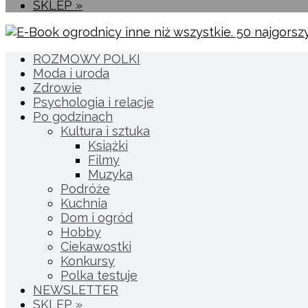
SKLEP »
ROZMOWY POLKI
Moda i uroda
Zdrowie
Psychologia i relacje
Po godzinach
Kultura i sztuka
Książki
Filmy
Muzyka
Podróże
Kuchnia
Dom i ogród
Hobby
Ciekawostki
Konkursy
Polka testuje
NEWSLETTER
SKLEP »