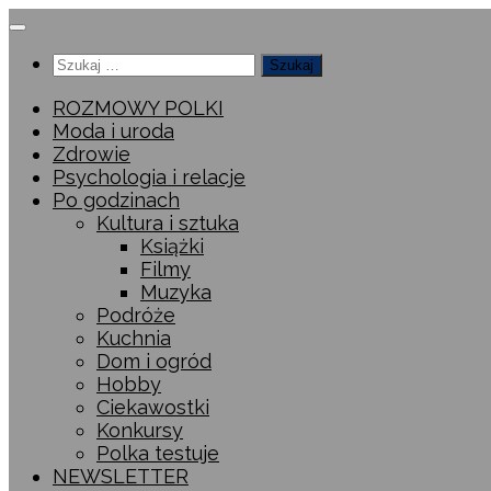
Przeskocz
do
Szukaj:
treści
ROZMOWY POLKI
Moda i uroda
Zdrowie
Psychologia i relacje
Po godzinach
Kultura i sztuka
Książki
Filmy
Muzyka
Podróże
Kuchnia
Dom i ogród
Hobby
Ciekawostki
Konkursy
Polka testuje
NEWSLETTER