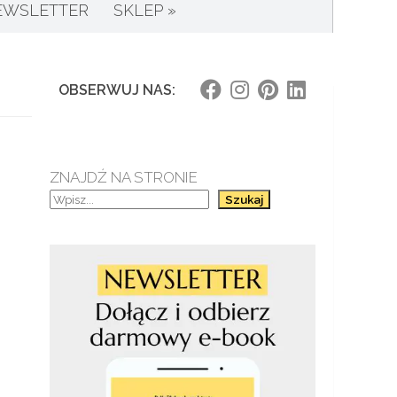
EWSLETTER
SKLEP »
OBSERWUJ NAS:
ZNAJDŹ NA STRONIE
Szukaj