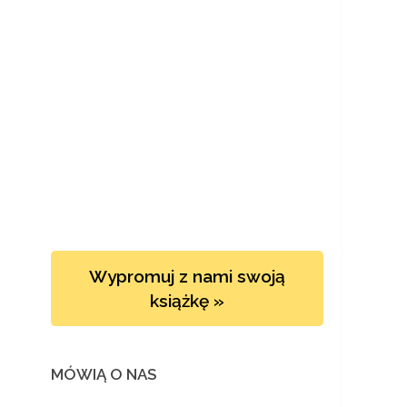
Wypromuj z nami swoją
książkę »
MÓWIĄ O NAS