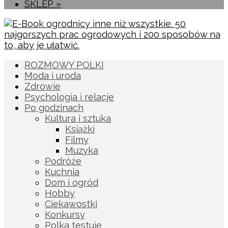
SKLEP »
ROZMOWY POLKI
Moda i uroda
Zdrowie
Psychologia i relacje
Po godzinach
Kultura i sztuka
Książki
Filmy
Muzyka
Podróże
Kuchnia
Dom i ogród
Hobby
Ciekawostki
Konkursy
Polka testuje