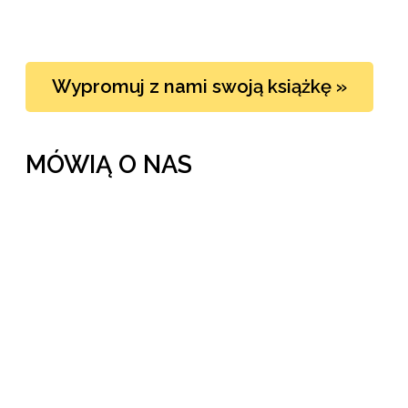
Wypromuj z nami swoją książkę »
MÓWIĄ O NAS