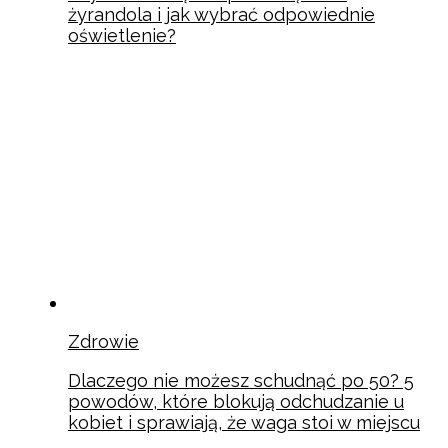
żyrandola i jak wybrać odpowiednie
oświetlenie?
Zdrowie
Dlaczego nie możesz schudnąć po 50? 5
powodów, które blokują odchudzanie u
kobiet i sprawiają, że waga stoi w miejscu