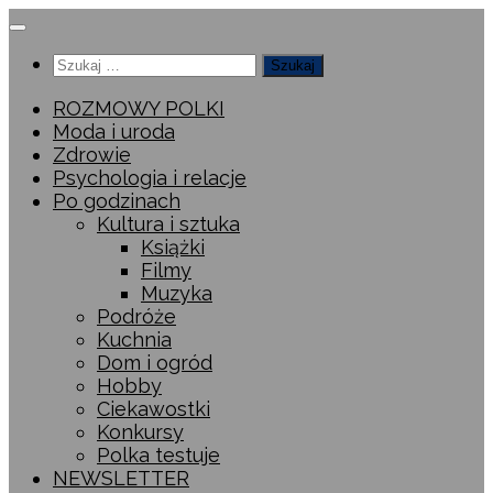
Przeskocz
do
Szukaj:
treści
ROZMOWY POLKI
Moda i uroda
Zdrowie
Psychologia i relacje
Po godzinach
Kultura i sztuka
Książki
Filmy
Muzyka
Podróże
Kuchnia
Dom i ogród
Hobby
Ciekawostki
Konkursy
Polka testuje
NEWSLETTER