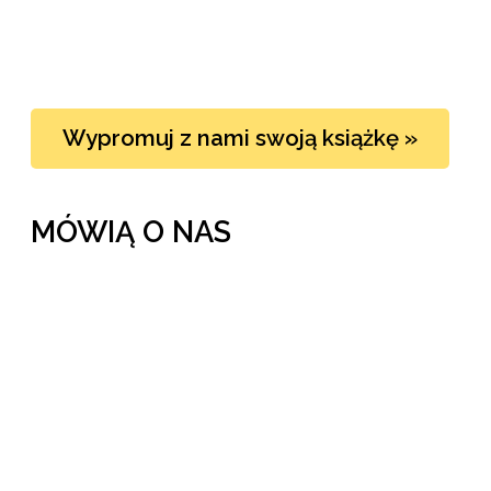
Wypromuj z nami swoją książkę »
MÓWIĄ O NAS