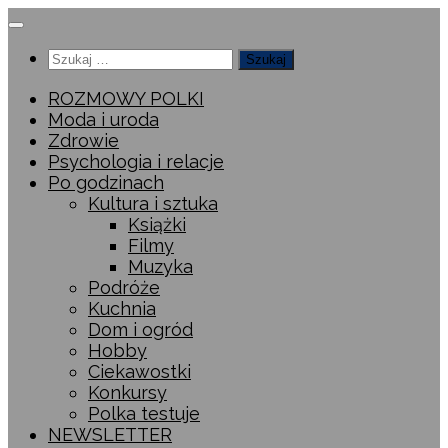
Przeskocz
do
Szukaj:
treści
ROZMOWY POLKI
Moda i uroda
Zdrowie
Psychologia i relacje
Po godzinach
Kultura i sztuka
Książki
Filmy
Muzyka
Podróże
Kuchnia
Dom i ogród
Hobby
Ciekawostki
Konkursy
Polka testuje
NEWSLETTER