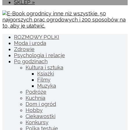
SKLEP »
ROZMOWY POLKI
Moda i uroda
Zdrowie
Psychologia i relacje
Po godzinach
Kultura i sztuka
Książki
Filmy
Muzyka
Podróże
Kuchnia
Dom i ogród
Hobby
Ciekawostki
Konkursy
Polka testuje