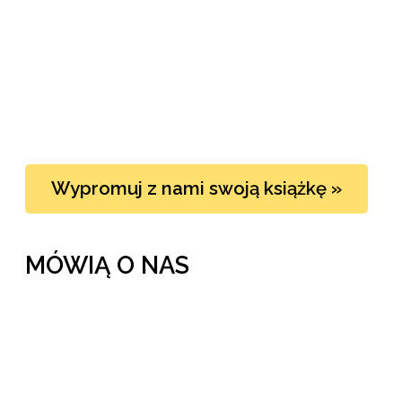
Wypromuj z nami swoją książkę »
MÓWIĄ O NAS