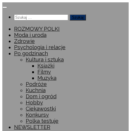
Przeskocz
do
Szukaj:
treści
ROZMOWY POLKI
Moda i uroda
Zdrowie
Psychologia i relacje
Po godzinach
Kultura i sztuka
Książki
Filmy
Muzyka
Podróże
Kuchnia
Dom i ogród
Hobby
Ciekawostki
Konkursy
Polka testuje
NEWSLETTER