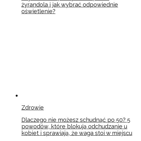
żyrandola i jak wybrać odpowiednie
oświetlenie?
Zdrowie
Dlaczego nie możesz schudnąć po 50? 5
powodów, które blokują odchudzanie u
kobiet i sprawiają, że waga stoi w miejscu