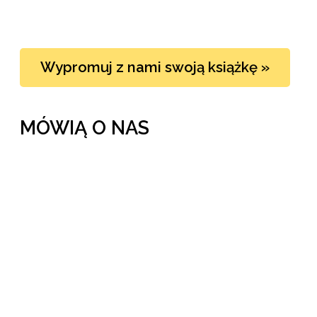
Wypromuj z nami swoją książkę »
MÓWIĄ O NAS