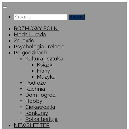
Przeskocz
do
Szukaj:
treści
ROZMOWY POLKI
Moda i uroda
Zdrowie
Psychologia i relacje
Po godzinach
Kultura i sztuka
Książki
Filmy
Muzyka
Podróże
Kuchnia
Dom i ogród
Hobby
Ciekawostki
Konkursy
Polka testuje
NEWSLETTER