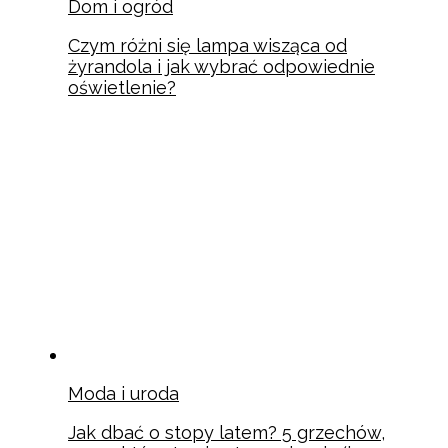
Dom i ogród
Czym różni się lampa wisząca od
żyrandola i jak wybrać odpowiednie
oświetlenie?
Moda i uroda
Jak dbać o stopy latem? 5 grzechów,