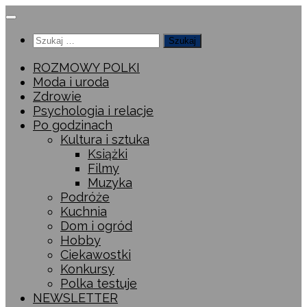
Przeskocz
do
Szukaj:
treści
ROZMOWY POLKI
Moda i uroda
Zdrowie
Psychologia i relacje
Po godzinach
Kultura i sztuka
Książki
Filmy
Muzyka
Podróże
Kuchnia
Dom i ogród
Hobby
Ciekawostki
Konkursy
Polka testuje
NEWSLETTER