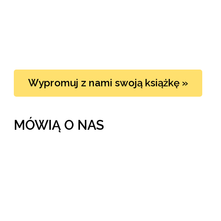
Wypromuj z nami swoją książkę »
MÓWIĄ O NAS