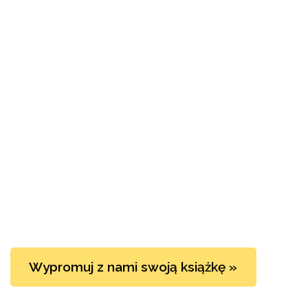
Wypromuj z nami swoją książkę »