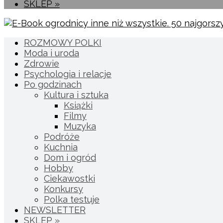
SKLEP »
ROZMOWY POLKI
Moda i uroda
Zdrowie
Psychologia i relacje
Po godzinach
Kultura i sztuka
Książki
Filmy
Muzyka
Podróże
Kuchnia
Dom i ogród
Hobby
Ciekawostki
Konkursy
Polka testuje
NEWSLETTER
SKLEP »