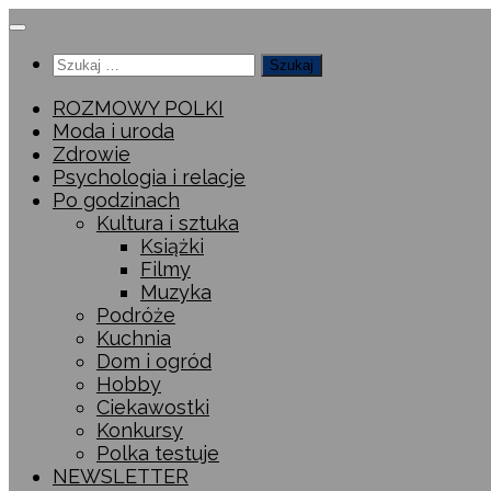
Przeskocz
do
Szukaj:
treści
ROZMOWY POLKI
Moda i uroda
Zdrowie
Psychologia i relacje
Po godzinach
Kultura i sztuka
Książki
Filmy
Muzyka
Podróże
Kuchnia
Dom i ogród
Hobby
Ciekawostki
Konkursy
Polka testuje
NEWSLETTER