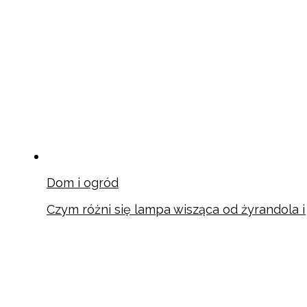
Dom i ogród
Czym różni się lampa wisząca od żyrandola 