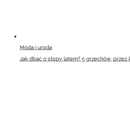
Moda i uroda
Jak dbać o stopy latem? 5 grzechów, przez k