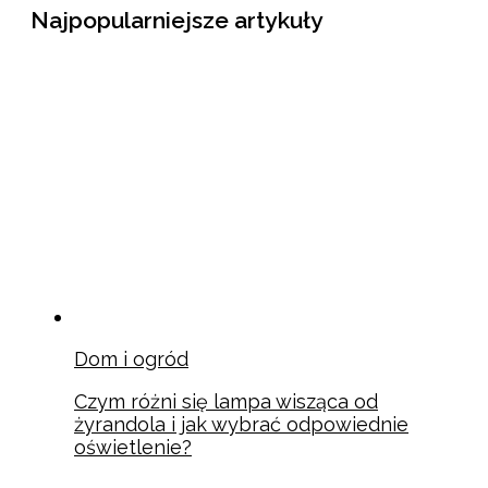
Najpopularniejsze artykuły
Dom i ogród
Czym różni się lampa wisząca od
żyrandola i jak wybrać odpowiednie
oświetlenie?