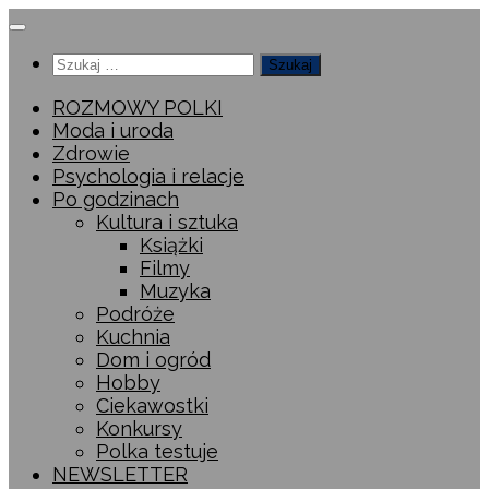
Przeskocz
do
Szukaj:
treści
ROZMOWY POLKI
Moda i uroda
Zdrowie
Psychologia i relacje
Po godzinach
Kultura i sztuka
Książki
Filmy
Muzyka
Podróże
Kuchnia
Dom i ogród
Hobby
Ciekawostki
Konkursy
Polka testuje
NEWSLETTER