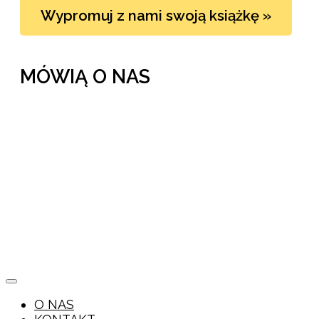
Wypromuj z nami swoją książkę »
MÓWIĄ O NAS
O NAS