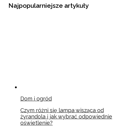
Najpopularniejsze artykuły
Dom i ogród
Czym różni się lampa wisząca od
żyrandola i jak wybrać odpowiednie
oświetlenie?