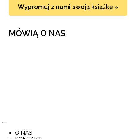
Wypromuj z nami swoją książkę »
MÓWIĄ O NAS
O NAS