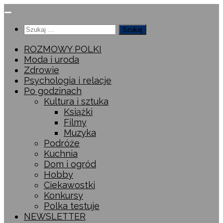
Przeskocz
do
Szukaj:
treści
ROZMOWY POLKI
Moda i uroda
Zdrowie
Psychologia i relacje
Po godzinach
Kultura i sztuka
Książki
Filmy
Muzyka
Podróże
Kuchnia
Dom i ogród
Hobby
Ciekawostki
Konkursy
Polka testuje
NEWSLETTER