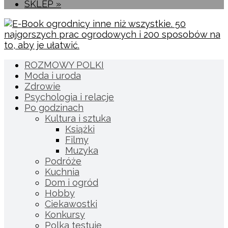
SKLEP »
ROZMOWY POLKI
Moda i uroda
Zdrowie
Psychologia i relacje
Po godzinach
Kultura i sztuka
Książki
Filmy
Muzyka
Podróże
Kuchnia
Dom i ogród
Hobby
Ciekawostki
Konkursy
Polka testuje