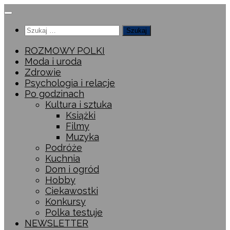
Przeskocz
do
Szukaj:
treści
ROZMOWY POLKI
Moda i uroda
Zdrowie
Psychologia i relacje
Po godzinach
Kultura i sztuka
Książki
Filmy
Muzyka
Podróże
Kuchnia
Dom i ogród
Hobby
Ciekawostki
Konkursy
Polka testuje
NEWSLETTER