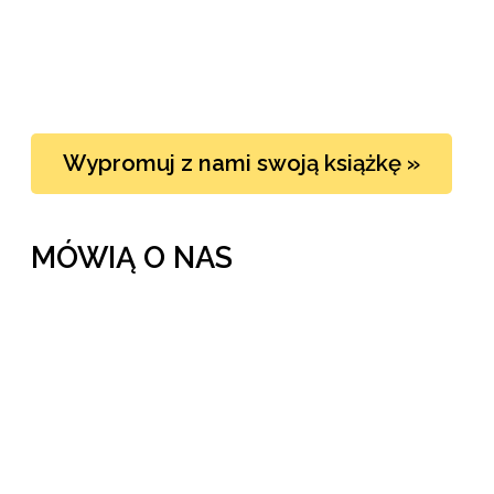
Wypromuj z nami swoją książkę »
MÓWIĄ O NAS