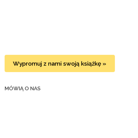
Wypromuj z nami swoją książkę »
MÓWIĄ O NAS