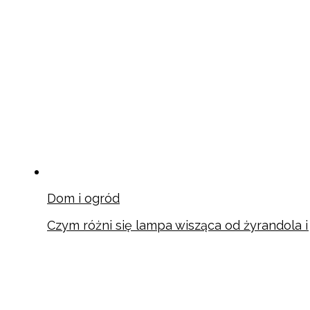
Dom i ogród
Czym różni się lampa wisząca od żyrandola 