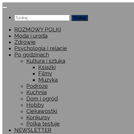
Przeskocz
do
Szukaj:
treści
ROZMOWY POLKI
Moda i uroda
Zdrowie
Psychologia i relacje
Po godzinach
Kultura i sztuka
Książki
Filmy
Muzyka
Podróże
Kuchnia
Dom i ogród
Hobby
Ciekawostki
Konkursy
Polka testuje
NEWSLETTER