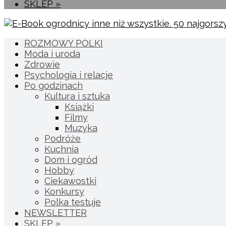
SKLEP »
ROZMOWY POLKI
Moda i uroda
Zdrowie
Psychologia i relacje
Po godzinach
Kultura i sztuka
Książki
Filmy
Muzyka
Podróże
Kuchnia
Dom i ogród
Hobby
Ciekawostki
Konkursy
Polka testuje
NEWSLETTER
SKLEP »