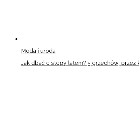
Moda i uroda
Jak dbać o stopy latem? 5 grzechów, przez k