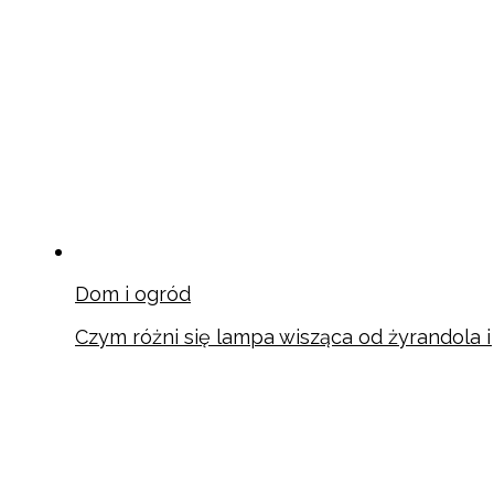
Dom i ogród
Czym różni się lampa wisząca od żyrandola 