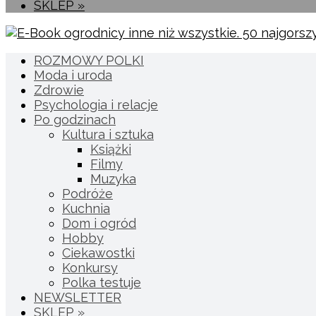
SKLEP »
ROZMOWY POLKI
Moda i uroda
Zdrowie
Psychologia i relacje
Po godzinach
Kultura i sztuka
Książki
Filmy
Muzyka
Podróże
Kuchnia
Dom i ogród
Hobby
Ciekawostki
Konkursy
Polka testuje
NEWSLETTER
SKLEP »