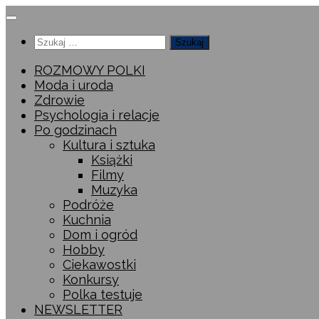
Przeskocz
do
Szukaj:
treści
ROZMOWY POLKI
Moda i uroda
Zdrowie
Psychologia i relacje
Po godzinach
Kultura i sztuka
Książki
Filmy
Muzyka
Podróże
Kuchnia
Dom i ogród
Hobby
Ciekawostki
Konkursy
Polka testuje
NEWSLETTER