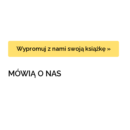
Wypromuj z nami swoją książkę »
MÓWIĄ O NAS