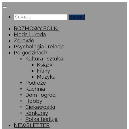
Przeskocz
do
Szukaj:
treści
ROZMOWY POLKI
Moda i uroda
Zdrowie
Psychologia i relacje
Po godzinach
Kultura i sztuka
Książki
Filmy
Muzyka
Podróże
Kuchnia
Dom i ogród
Hobby
Ciekawostki
Konkursy
Polka testuje
NEWSLETTER