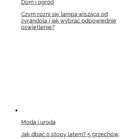
Dom i ogród
Czym różni się lampa wisząca od
żyrandola i jak wybrać odpowiednie
oświetlenie?
Moda i uroda
Jak dbać o stopy latem? 5 grzechów,