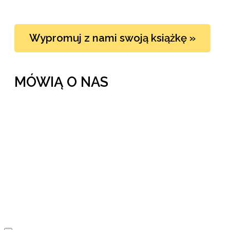
Wypromuj z nami swoją książkę »
MÓWIĄ O NAS