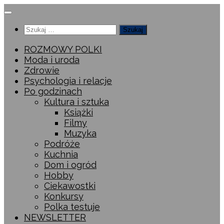
Przeskocz
do
Szukaj:
treści
ROZMOWY POLKI
Moda i uroda
Zdrowie
Psychologia i relacje
Po godzinach
Kultura i sztuka
Książki
Filmy
Muzyka
Podróże
Kuchnia
Dom i ogród
Hobby
Ciekawostki
Konkursy
Polka testuje
NEWSLETTER