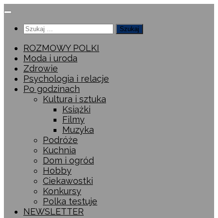
Przeskocz
do
Szukaj:
treści
ROZMOWY POLKI
Moda i uroda
Zdrowie
Psychologia i relacje
Po godzinach
Kultura i sztuka
Książki
Filmy
Muzyka
Podróże
Kuchnia
Dom i ogród
Hobby
Ciekawostki
Konkursy
Polka testuje
NEWSLETTER