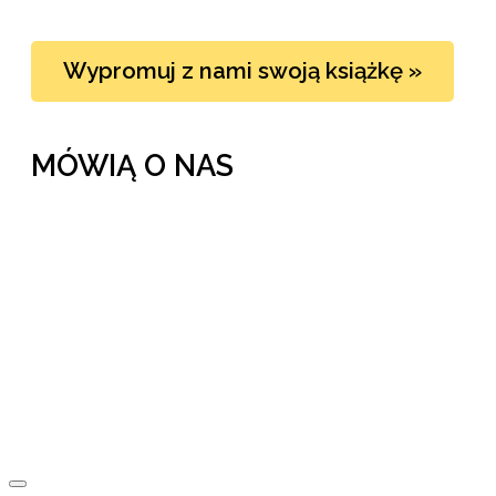
Wypromuj z nami swoją książkę »
MÓWIĄ O NAS